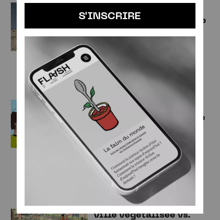
États-Unis : les RS au
S'INSCRIRE
service du complotisme
Pauline Ferrari
SOCIÉTÉ
NUMÉRIQUE & TECHNOLOGIES
Dans le futur, le sexe
sera-t-il plus politique
?
Gabrielle Meulle
SOCIÉTÉ
SEXUALITÉ
ÉDUCATION
FÉMINISME
Ville végétalisée vs.