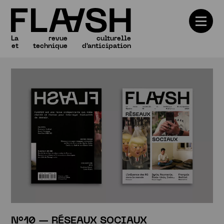
La
revue
culturelle
et
technique
d'anticipation
Numéros
N°10 — RÉSEAUX SOCIAUX