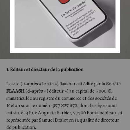
1. Éditeur et directeur de la publication
Le site (ci-après « le site »)
flaash.fr
est édité par la Société
FLAASH
(ci-après « l'éditeur ») au capital de 5 000 €,
immatriculée au registre du commerce et des sociétés de
Melun sous le numéro 977 827 872, dont le siège social
est situé 13 Rue Auguste Barbier, 77300 Fontainebleau, et
représentée par Samuel Dralet en sa qualité de directeur
de publication.