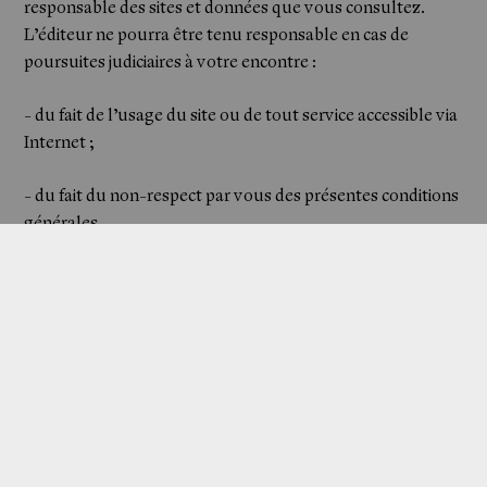
Shop
responsable des sites et données que vous consultez.
L’éditeur ne pourra être tenu responsable en cas de
poursuites judiciaires à votre encontre :
- du fait de l’usage du site ou de tout service accessible via
Internet ;
- du fait du non-respect par vous des présentes conditions
générales.
L’éditeur n’est pas responsable des dommages causés à
vous-même, à des tiers et/ou à votre équipement du fait
de votre connexion ou de votre utilisation du site et vous
renoncez à toute action contre lui de ce fait.
Si l’éditeur venait à faire l’objet d’une procédure amiable
ou judiciaire en raison de votre utilisation du site, il pourra
se retourner contre vous pour obtenir l’indemnisation de