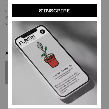
Temps des bêtes féroces
. Une très belle édition signée Actes
S'INSCRIRE
Sud pour un ouvrage qui mêle crise financière, corruption
et pouvoir. Et si vous ne connaissez pas cet auteur, alors
démarrez par le premier. 📚
Livre à découvrir ici.
AUTRES NEWSLETTERS
03 MARS 2026
Newsletter #62
SOCIÉTÉ
NUMÉRIQUE & TECHNOLOGIES
ÉDUCATION
SEXUALITÉ
FÉMINISME
IA