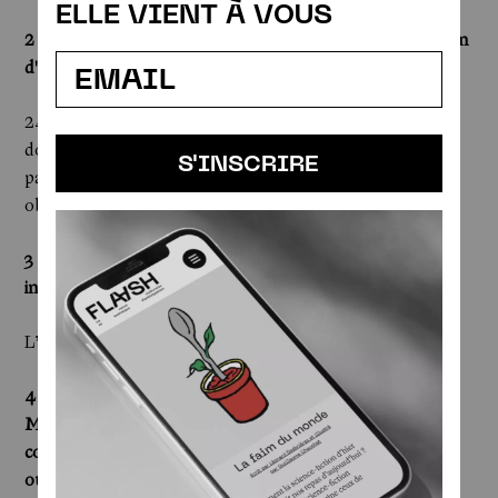
ELLE VIENT À VOUS
2 — Une journée dans la vie d'Arnaud Auger, c'est combien
d'heures connectées ?
24 heures. Je porte des objets connectés en permanence
donc je suis monitoré sans interruption… Ce qui ne veut
S'INSCRIRE
pas dire que mon attention est constamment rivée à ces
objets connectés ou à leurs données.
3 — Si vous étiez une intelligence artificielle, quelle
intelligence humaine aimeriez-vous avoir en plus ?
L’intelligence sociale.
4 — Des échanges sulfureux entre Yann Le Cun et Elon
Musk ont eu lieu sur X fin mai. Est-ce le combat de xAI
contre Meta AI ? D’Elon Musk contre Mark Zuckerberg
ou Yann Le Cun ? De la science contre l’influence ?