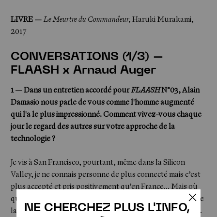
LIVRE —
Le Meurtre du Commandeur,
Haruki Murakami,
2017
CONVERSATIONS (1/3) –
FLAASH x Arnaud Auger
1 — Dans un entretien accordé pour
FLAASH
N°03, Alain
Damasio nous parle de vous comme l'homme augmenté
qui l'a le plus impressionné. Comment vivez-vous chaque
jour le regard des autres sur votre approche de la
technologie ?
Je vis à San Francisco, pourtant, même dans la Silicon
Valley, je ne connais personne de plus connecté mais c’est
plus accepté et pris positivement qu’en France... Mais où
que je sois, je vis sereinement mon approche passionnée de
NE CHERCHEZ PLUS L'INFO,
la technologie au service de ma santé et de mon bien-être.