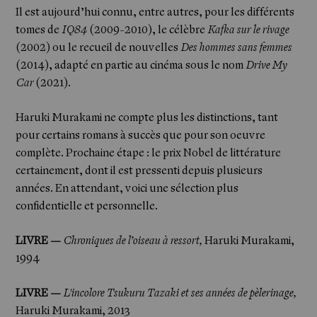
Il est aujourd’hui connu, entre autres, pour les différents
tomes de
IQ84
(2009-2010), le célèbre
Kafka sur le rivage
(2002) ou le recueil de nouvelles
Des hommes sans femmes
(2014), adapté en partie au cinéma sous le nom
Drive My
Car
(2021).
Haruki Murakami ne compte plus les distinctions, tant
pour certains romans à succès que pour son oeuvre
Actualités
complète. Prochaine étape : le prix Nobel de littérature
certainement, dont il est pressenti depuis plusieurs
années. En attendant, voici une sélection plus
confidentielle et personnelle.
LIVRE —
Chroniques de l’oiseau à ressort,
Haruki Murakami,
1994
LIVRE —
L'incolore Tsukuru Tazaki et ses années de pèlerinage,
Haruki Murakami, 2013