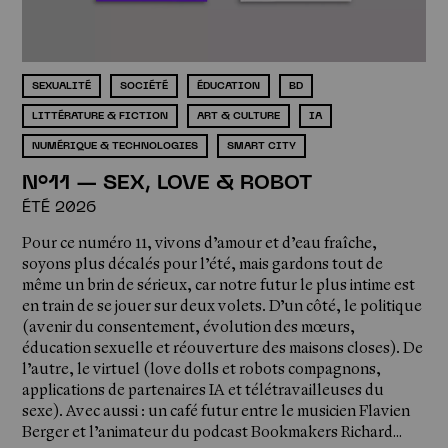
SEXUALITÉ
SOCIÉTÉ
ÉDUCATION
BD
LITTÉRATURE & FICTION
ART & CULTURE
IA
NUMÉRIQUE & TECHNOLOGIES
SMART CITY
N°11 — SEX, LOVE & ROBOT
ÉTÉ 2026
Pour ce numéro 11, vivons d’amour et d’eau fraîche,
soyons plus décalés pour l’été, mais gardons tout de
même un brin de sérieux, car notre futur le plus intime est
en train de se jouer sur deux volets. D’un côté, le politique
(avenir du consentement, évolution des mœurs,
éducation sexuelle et réouverture des maisons closes). De
l’autre, le virtuel (love dolls et robots compagnons,
applications de partenaires IA et télétravailleuses du
sexe). Avec aussi : un café futur entre le musicien Flavien
Berger et l’animateur du podcast Bookmakers Richard