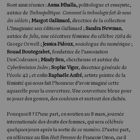
Sont ainsi réunies :
Asma Mhalla,
politologue et essayiste,
autrice de
Technopolitique. Comment la technologie fait de nous
des soldats
;
Margot Gallimard
, directrice de la collection
L’Imaginaire aux éditions Gallimard ;
Sandra Newman
,
autrice de
Julia
, une réécriture féminine du célèbre
1984
de
George Orwell ;
Jessica Pidoux
, sociologue du numérique ;
Actualités
Souad Boutegrabet
, fondatrice de l’association
DesCodeuses ;
Mindy Seu
, chercheuse et autrice du
Cyberfeminism Index
;
Sophie Viger
, directrice générale de
l’école 42 ; et enfin
Raphaële Anfré
, artiste peintre de la
féminité qui nous fait l’honneur d’avoir imaginé cette
aquarelle pour la couverture. Une couverture bleue pour
se jouer des genres, des couleurs et surtout des clichés.
Pourquoi 8 ? D’une part, en soutien au 8 mars, journée
internationale des droits des femmes, qui sera célébrée
quelques jours après la sortie de ce numéro. D’autre part,
en référence au film
Huit Femmes
de Francois Ozon, car il