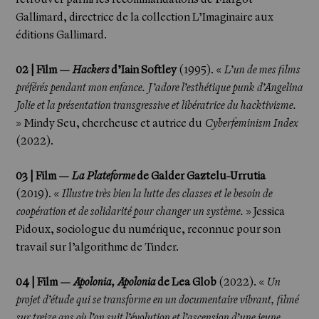
Gallimard, directrice de la collection L’Imaginaire aux
éditions Gallimard.
02 | Film —
Hackers
d’Iain Softley
(1995). «
L’un de mes films
préférés pendant mon enfance. J’adore l’esthétique punk d’Angelina
Jolie et la présentation transgressive et libératrice du hacktivisme.
» Mindy Seu, chercheuse et autrice du
Cyberfeminism Index
(2022).
03 | Film —
La Plateforme
de Galder Gaztelu-Urrutia
(2019). «
Illustre très bien la lutte des classes et le besoin de
coopération et de solidarité pour changer un système.
» Jessica
Pidoux, sociologue du numérique, reconnue pour son
travail sur l’algorithme de Tinder.
04 | Film —
Apolonia, Apolonia
de Lea Glob
(2022). «
Un
projet d’étude qui se transforme en un documentaire vibrant, filmé
sur treize ans où l’on suit l’évolution et l’ascension d’une jeune