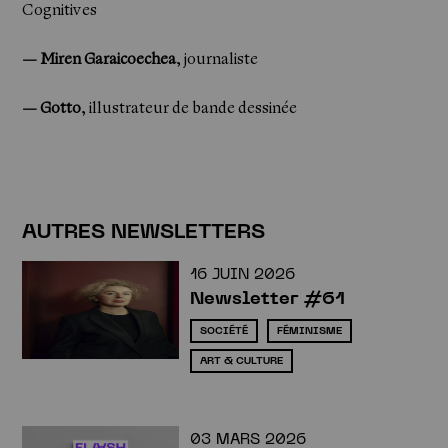
Cognitives
— Miren Garaicoechea
, journaliste
— Gotto
, illustrateur de bande dessinée
Newsletter
AUTRES NEWSLETTERS
16 JUIN 2026
Newsletter #61
SOCIÉTÉ
FÉMINISME
ART & CULTURE
03 MARS 2026