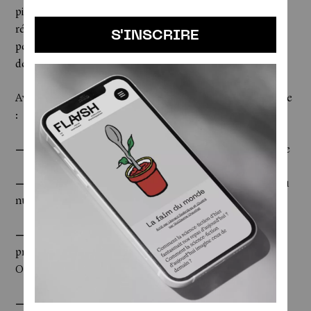
piscines Tournesol, et un voyage dans le temps avec des
récits qui vous plongent en 2026 et 2325. En somme, un
S'INSCRIRE
peu de lecture, beaucoup de réflexion et toujours autant
de projection !
Avec la participation de la rédaction et les contributions de
:
— Catherine Dufour
, romancière, novelliste et ingénieure
— Quentin Le Van
, journaliste spécialisé sur les enjeux du
numérique et les problématiques climatiques
— Nicolas Gaudemet
, écrivain, prix Jules-Renard du
premier roman pour
La Fin des idoles
(2018). Chief AI
Officer chez Onepoint
— Camille Regache
, journaliste spécialisée sur les