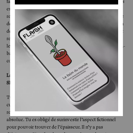
fascination ironique pour les États-Unis. Pour moi, ce pays
est raciste, sexiste, totalement inégalitaire mais je lui
reconnais une qualité incroyable : cette capacité a renaitre
de ses cendres. Au milieu des années 1990, c'était le déclin
de l’Empire américain mais la Silicon Valley est venue tout
rebooter. En tant que romancier, je suis aussi fasciné par
leur rapport accessoire au réel. C’est l’Empire du fake. Là-
bas, c’est la fiction qui prime, «
Fake it until you make it
»
comme ils disent.
La Silicon Valley, c’est le décor ultime pour un écrivain de
SF ?
Tu te fais un trip, tu as l’impression de visiter des lieux de
culte, tu espères presque l’épiphanie. Mais quand tu te
rends à Palo Alto ou Mountain View, c’est d’une fadeur
absolue. Tu es obligé de surinvestir l’aspect fictionnel
pour pouvoir trouver de l’épaisseur. Il n’y a pas