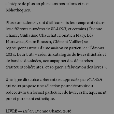
s’intègre de plus en plus dans nos salons et nos
bibliothèques.
Plusieurs talents y ont d’ailleurs mis leur empreinte dans
les différents numéros de
FLAASH
, et certains (
Étienne
Chaize
,
Guillaume Chauchat
,
Donatien Mary
,
Léa
Murawiec
,
Simon Roussin
,
Clément Vuillier
) se
regroupent autour d’une maison en particulier :
Éditions
2024
. Leur but : « créer un catalogue de livres illustrés et
de bandes dessinées, accompagner des démarches
d’auteurs cohérentes, et soigner la fabrication des livres ».
Une ligne directrice cohérente et appréciée par
FLAASH
qui vous propose une sélection pour découvrir ou
redécouvrir un format particulier de livre, esthétiquement
pur et purement esthétique.
Actualités
LIVRE —
Helios,
Étienne Chaize, 2016