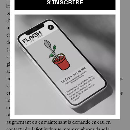
S'INSCRIRE
impossible de passer à côté du célèbre
effet rebond
,
processus pernicieux par lequel tout bénéfice d'un gain
d'efficacité dans un système productif est annulé par une
utilisation encore plus accrue des ressources que l'on
cherche initialement à économiser. Il est désormais
démontré que l'optimisation des systèmes d'irrigation
(parfois adossé à un accroissement des capacités de
stockage artificiels) ne permet généralement pas, au
global, de diminuer les prélèvements dans les milieux
aquatiques. On ajoutera encore «
l'insolvabilité
» des
milieux naturels et de l'eau, obstacle par lequel les retours
sur investissement dans la régénération des écosystèmes
et la limitation des pollutions sont mal incorporés dans nos
logiciels de pensée financière. Après tout, pourquoi
investir dans quelque chose qui par essence nous est
offert gratuitement par Dame Nature ? Parallèlement, en
augmentant ou en maintenant la demande en eau en
contexte de déficit hydrique, nous sombrons dans le