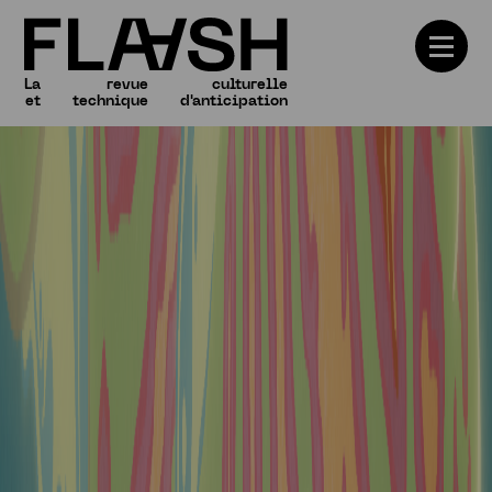
La
revue
culturelle
et
technique
d'anticipation
Numéros