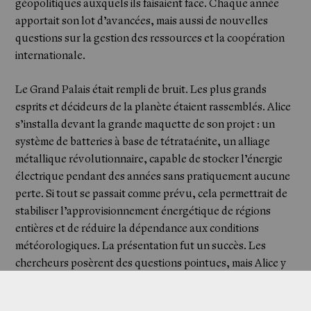
géopolitiques auxquels ils faisaient face. Chaque année
apportait son lot d’avancées, mais aussi de nouvelles
questions sur la gestion des ressources et la coopération
internationale.
Le Grand Palais était rempli de bruit. Les plus grands
esprits et décideurs de la planète étaient rassemblés. Alice
Shop
s’installa devant la grande maquette de son projet : un
système de batteries à base de tétrataénite, un alliage
métallique révolutionnaire, capable de stocker l’énergie
électrique pendant des années sans pratiquement aucune
perte. Si tout se passait comme prévu, cela permettrait de
stabiliser l’approvisionnement énergétique de régions
entières et de réduire la dépendance aux conditions
météorologiques. La présentation fut un succès. Les
chercheurs posèrent des questions pointues, mais Alice y
répondit avec confiance. Les diplomates, quant à eux,
semblaient déjà calculer les implications politiques d’une