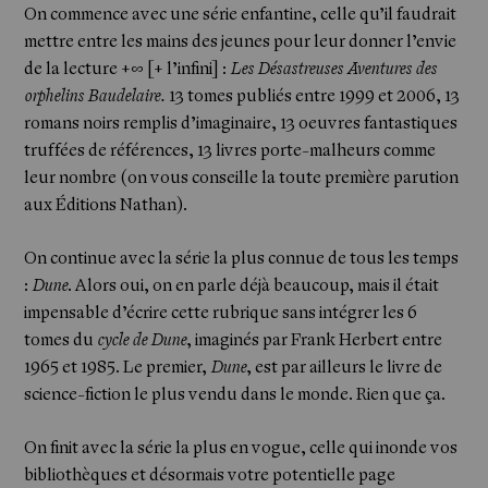
On commence avec une série enfantine, celle qu’il faudrait
mettre entre les mains des jeunes pour leur donner l’envie
de la lecture +∞ [+ l’infini] :
Les Désastreuses Aventures des
orphelins Baudelaire.
13 tomes publiés entre 1999 et 2006, 13
Actualités
romans noirs remplis d’imaginaire, 13 oeuvres fantastiques
truffées de références, 13 livres porte-malheurs comme
leur nombre (on vous conseille la toute première parution
aux
Éditions Nathan
).
On continue avec la série la plus connue de tous les temps
:
Dune
. Alors oui, on en parle déjà beaucoup, mais il était
impensable d’écrire cette rubrique sans intégrer les 6
tomes du
cycle de Dune
, imaginés par Frank Herbert entre
1965 et 1985. Le premier,
Dune
, est par ailleurs le livre de
science-fiction le plus vendu dans le monde. Rien que ça.
On finit avec la série la plus en vogue, celle qui inonde vos
bibliothèques et désormais votre potentielle page