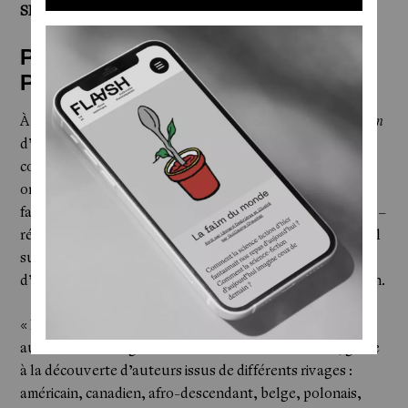
SÉRIE LITTÉRAIRE —
Silo,
Hugh Howey, 2011 - 2013
RAYONS — Les Éditions
Rivages/Imaginaire
À l’automne 2022, motivées par le succès de
Station Eleven
d’Emily St. John Mandel - publié initialement dans la
collection de littérature étrangère -, les Éditions Rivages
ont lancé une collection dédiée à la science-fiction, au
fantastique et à la fantasy.
L’île de Silicium
de Chen Qiufan –
récompensé par le prix Jacques Chambon – a ouvert le bal
sur le thème de l’écologie, proposant la vision réaliste
d’une calamité environnementale dans la Chine de demain.
« Notre ambition est de défendre une littérature inspirée,
au croisement de genres variés et d’horizons divers, grâce
à la découverte d’auteurs issus de différents rivages :
américain, canadien, afro-descendant, belge, polonais,