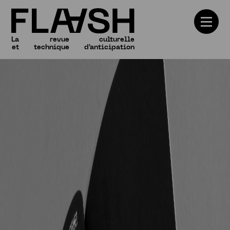
La
revue
culturelle
et
technique
d'anticipation
Numéros