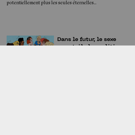
potentiellement plus les seules éternelles…
Dans le futur, le sexe
sera-t-il plus politique
?
Gabrielle Meulle
SOCIÉTÉ
SEXUALITÉ
ÉDUCATION
FÉMINISME
Ville végétalisée vs.
bétonnée : quel avenir
durable pour nos
espaces urbains ?