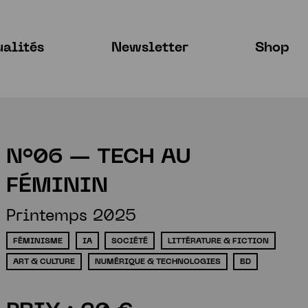
ualités
Newsletter
Shop
N°06 — TECH AU
FÉMININ
Printemps 2025
FÉMINISME
IA
SOCIÉTÉ
LITTÉRATURE & FICTION
ART & CULTURE
NUMÉRIQUE & TECHNOLOGIES
BD